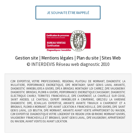
JE SOUHAITE ÊTRE RAPPELÉ
Gestion site
|
Mentions légales
|
Plan du site
|
Sites Web
© INTERDEVIS Réseau web diagnostic 2010
C2M EXPERTISE, VOTRE PROFESSIONNEL REGIONAL PLATEAU DE MORNANT, DIAGNOSTIC LA
MULATIERE, PERFORMANCE ENERGETIQUE, DPE MONTAGNY, SAINT GENIS LAVAL AMIANTE,
DIAGNOSTIC IMMOBILIERS A GIVORS, DPE A BRINDAS. MONTAGNY LOI CARREZ, DPE VAUGNERAY.
DIAGNOSTIC BRINDAS, PLOMB A GIVORS, PERFORMANCE ENERGETIQUE CHASSAGNY, DIAGNOSTIC
ELECTRIQUE CHARLY, TERMITES FRANCHEVILLE, DPE CHAPONOST, LA CHAPELLE SUR COISE,
SAINT ANDEOL LE CHATEAU, EXPERT IMMOBILIER A CRAPONNE, GREZIEU LA VARENNE
DIAGNOSTIC DPE, ECHALLAS EXPERTISE, AMIANTE AVANTE TRAVAUX A CHAPONOST ET A
BRIGNAIS, PLOMB A MORNANT, DPE AVANT LOCATION A FRANCHEVILLE, DPE GIVORS, DPE SAINT
GENIS LAVAL, LOI BOUTIN, DPE MORNANT, AMIANTE AVANT VENTE APPARTEMENT OU MAISON,
C2M EXPERTISE DIAGNOSTIQUE VOTRE LOGEMENT EN REGION LYON 69 RHONE MORNANT GIVORS,
VAUGNERAY FRANCHEVILLE ET BRIGNAIS, SAINT GENIS LAVAL, DPE VAUGNERAY, APPARTEMENT
OU MAISON, AVANT VENTE OU AVANT LOCATION.