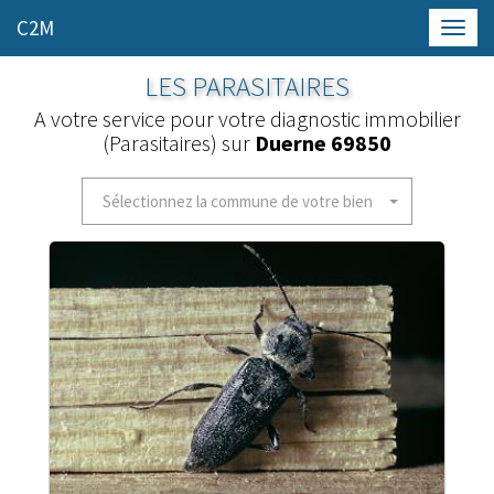
C2M
Toggl
navig
LES PARASITAIRES
A votre service pour votre diagnostic immobilier
(Parasitaires) sur
Duerne 69850
Sélectionnez la commune de votre bien