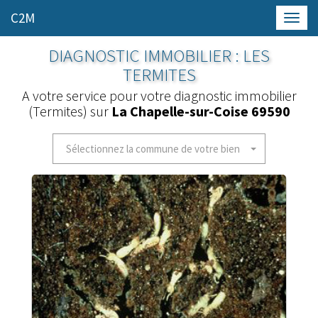
C2M
Toggl
navig
DIAGNOSTIC IMMOBILIER : LES
TERMITES
A votre service pour votre diagnostic immobilier
(Termites) sur
La Chapelle-sur-Coise 69590
Sélectionnez la commune de votre bien