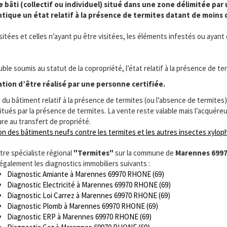
bâti (collectif ou individuel) situé dans une zone délimitée par 
tique un état relatif à la présence de termites datant de moins d
visitées et celles n’ayant pu être visitées, les éléments infestés ou ayant
le soumis au statut de la copropriété, l’état relatif à la présence de te
gation d’être réalisé par une personne certifiée.
t du bâtiment relatif à la présence de termites (ou l’absence de termites
itués par la présence de termites. La vente reste valable mais l’acquéreu
re au transfert de propriété.
on des bâtiments neufs contre les termites et les autres insectes xylo
tre spécialiste régional
"Termites"
sur la commune de
Marennes 699
 également les diagnostics immobiliers suivants :
Diagnostic Amiante à Marennes 69970 RHONE (69)
Diagnostic Electricité à Marennes 69970 RHONE (69)
Diagnostic Loi Carrez à Marennes 69970 RHONE (69)
Diagnostic Plomb à Marennes 69970 RHONE (69)
Diagnostic ERP à Marennes 69970 RHONE (69)