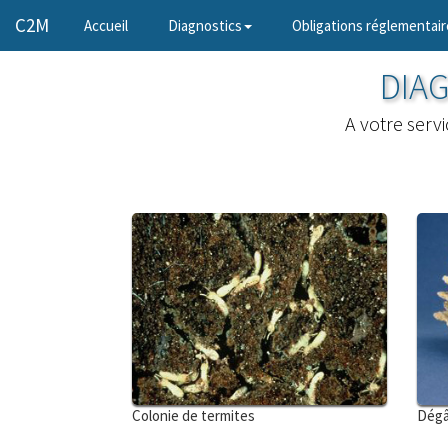
C2M
(current)
Accueil
Diagnostics
Obligations réglementair
DIAG
A votre serv
Colonie de termites
Dégâ