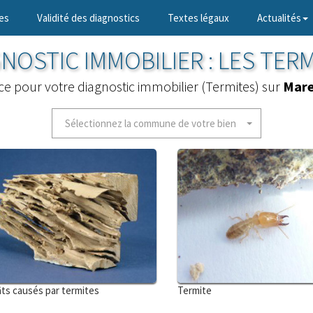
es
Validité des diagnostics
Textes légaux
Actualités
NOSTIC IMMOBILIER : LES TER
ice pour votre diagnostic immobilier (Termites) sur
Mare
Sélectionnez la commune de votre bien
ts causés par termites
Termite