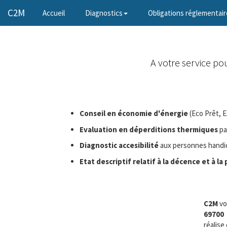
C2M
(current)
Accueil
Diagnostics
Obligations réglementair
A votre service po
Conseil en économie d'énergie
(Eco Prêt, 
Evaluation en déperditions thermiques
pa
Diagnostic accesibilité
aux personnes hand
Etat descriptif relatif à la décence et à
C2M
vo
69700
réalise