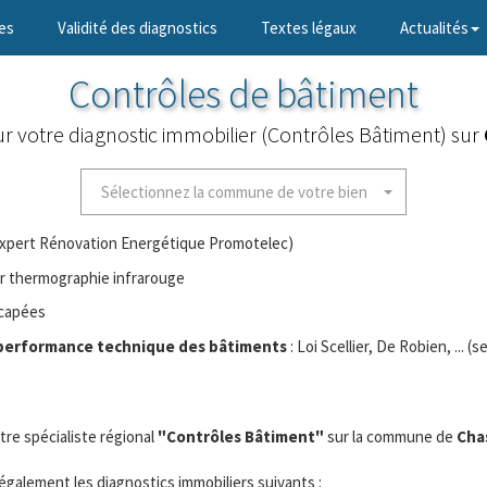
es
Validité des diagnostics
Textes légaux
Actualités
Contrôles de bâtiment
ur votre diagnostic immobilier (Contrôles Bâtiment) sur
Sélectionnez la commune de votre bien
Expert Rénovation Energétique Promotelec)
r thermographie infrarouge
icapées
 la performance technique des bâtiments
: Loi Scellier, De Robien, ... (
tre spécialiste régional
"Contrôles Bâtiment"
sur la commune de
Cha
 également les diagnostics immobiliers suivants :