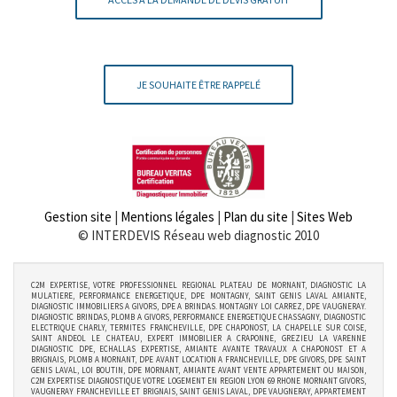
JE SOUHAITE ÊTRE RAPPELÉ
Gestion site
|
Mentions légales
|
Plan du site
|
Sites Web
© INTERDEVIS Réseau web diagnostic 2010
C2M EXPERTISE, VOTRE PROFESSIONNEL REGIONAL PLATEAU DE MORNANT, DIAGNOSTIC LA
MULATIERE, PERFORMANCE ENERGETIQUE, DPE MONTAGNY, SAINT GENIS LAVAL AMIANTE,
DIAGNOSTIC IMMOBILIERS A GIVORS, DPE A BRINDAS. MONTAGNY LOI CARREZ, DPE VAUGNERAY.
DIAGNOSTIC BRINDAS, PLOMB A GIVORS, PERFORMANCE ENERGETIQUE CHASSAGNY, DIAGNOSTIC
ELECTRIQUE CHARLY, TERMITES FRANCHEVILLE, DPE CHAPONOST, LA CHAPELLE SUR COISE,
SAINT ANDEOL LE CHATEAU, EXPERT IMMOBILIER A CRAPONNE, GREZIEU LA VARENNE
DIAGNOSTIC DPE, ECHALLAS EXPERTISE, AMIANTE AVANTE TRAVAUX A CHAPONOST ET A
BRIGNAIS, PLOMB A MORNANT, DPE AVANT LOCATION A FRANCHEVILLE, DPE GIVORS, DPE SAINT
GENIS LAVAL, LOI BOUTIN, DPE MORNANT, AMIANTE AVANT VENTE APPARTEMENT OU MAISON,
C2M EXPERTISE DIAGNOSTIQUE VOTRE LOGEMENT EN REGION LYON 69 RHONE MORNANT GIVORS,
VAUGNERAY FRANCHEVILLE ET BRIGNAIS, SAINT GENIS LAVAL, DPE VAUGNERAY, APPARTEMENT