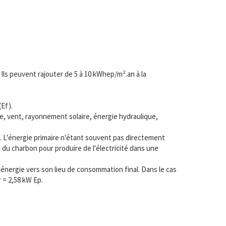
. Ils peuvent rajouter de 5 à 10 kWhep/m².an à la
Ef).
ole, vent, rayonnement solaire, énergie hydraulique,
). L'énergie primaire n'étant souvent pas directement
n du charbon pour produire de l'électricité dans une
'énergie vers son lieu de consommation final. Dans le cas
 = 2,58 kW Ep.