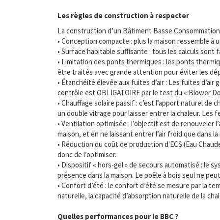
Les règles de construction à respecter
La construction d’un Bâtiment Basse Consommation d
• Conception compacte : plus la maison ressemble à un
• Surface habitable suffisante : tous les calculs sont 
• Limitation des ponts thermiques : les ponts thermi
être traités avec grande attention pour éviter les dé
• Étanchéité élevée aux fuites d’air : Les fuites d’air
contrôle est OBLIGATOIRE par le test du « Blower Doo
• Chauffage solaire passif : c’est l’apport naturel de
un double vitrage pour laisser entrer la chaleur. Les
• Ventilation optimisée : l’objectif est de renouveler l
maison, et en ne laissant entrer l’air froid que dans 
• Réduction du coût de production d'ECS (Eau Chaude 
donc de l’optimiser.
• Dispositif « hors-gel » de secours automatisé : le
présence dans la maison. Le poêle à bois seul ne peut
• Confort d’été : le confort d’été se mesure par la t
naturelle, la capacité d’absorption naturelle de la ch
Quelles performances pour le BBC ?