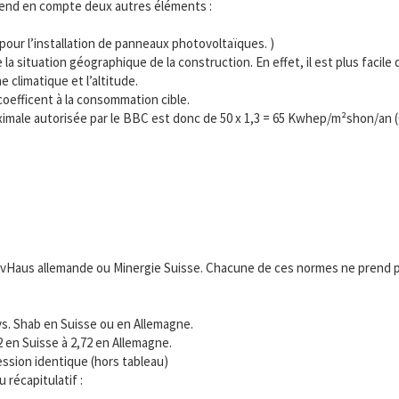
 prend en compte deux autres éléments :
our l’installation de panneaux photovoltaïques. )
a situation géographique de la construction. En effet, il est plus facile
 climatique et l’altitude.
coefficent à la consommation cible.
imale autorisée par le BBC est donc de 50 x 1,3 = 65 Kwhep/m²shon/an 
ivHaus allemande ou Minergie Suisse. Chacune de ces normes ne prend 
vs. Shab en Suisse ou en Allemagne.
 2 en Suisse à 2,72 en Allemagne.
ression identique (hors tableau)
 récapitulatif :