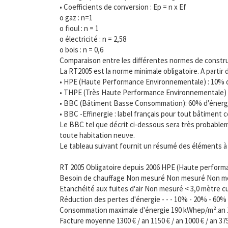
• Coefficients de conversion : Ep = n x Ef
o gaz : n=1
o fioul : n = 1
o électricité : n = 2,58
o bois : n = 0,6
Comparaison entre les différentes normes de constru
La RT2005 est la norme minimale obligatoire. A partir d
• HPE (Haute Performance Environnementale) : 10% d
• THPE (Très Haute Performance Environnementale) :
• BBC (Bâtiment Basse Consommation): 60% d’énergi
• BBC -Effinergie : label français pour tout bâtiment 
Le BBC tel que décrit ci-dessous sera très probableme
toute habitation neuve.
Le tableau suivant fournit un résumé des éléments 
RT 2005 Obligatoire depuis 2006 HPE (Haute perform
Besoin de chauffage Non mesuré Non mesuré Non me
Etanchéité aux fuites d'air Non mesuré < 3,0 mètre cu
Réduction des pertes d'énergie - - - 10% - 20% - 60%
Consommation maximale d'énergie 190 kWhep/m².an
Facture moyenne 1300 € / an 1150 € / an 1000 € / an 375