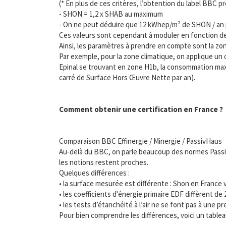
(* En plus de ces critères, l’obtention du label BBC
- SHON = 1,2 x SHAB au maximum
- On ne peut déduire que 12 kWhep/m² de SHON / an p
Ces valeurs sont cependant à moduler en fonction de l
Ainsi, les paramètres à prendre en compte sont la zone
Par exemple, pour la zone climatique, on applique un 
Epinal se trouvant en zone H1b, la consommation max
carré de Surface Hors Œuvre Nette par an).
Comment obtenir une certification en France ?
Comparaison BBC Effinergie / Minergie / PassivHaus
Au-delà du BBC, on parle beaucoup des normes Pass
les notions restent proches.
Quelques différences :
• la surface mesurée est différente : Shon en France 
• les coefficients d'énergie primaire EDF diffèrent de
• les tests d’étanchéité à l’air ne se font pas à une p
Pour bien comprendre les différences, voici un tableau