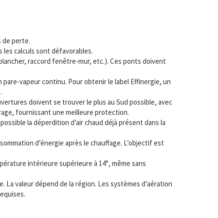
s de perte.
us les calculs sont défavorables.
plancher, raccord fenêtre-mur, etc.). Ces ponts doivent
n pare-vapeur continu. Pour obtenir le label Effinergie, un
.
ouvertures doivent se trouver le plus au Sud possible, avec
trage, fournissant une meilleure protection.
us possible la déperdition d’air chaud déjà présent dans la
sommation d’énergie après le chauffage. L’objectif est
mpérature intérieure supérieure à 14°, même sans
ée. La valeur dépend de la région. Les systèmes d’aération
requises.