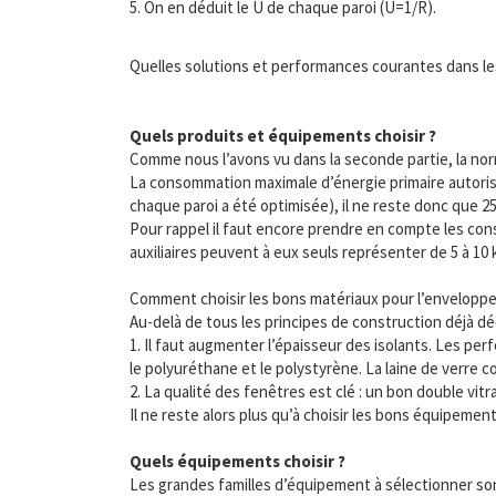
5. On en déduit le U de chaque paroi (U=1/R).
Quelles solutions et performances courantes dans les
Quels produits et équipements choisir ?
Comme nous l’avons vu dans la seconde partie, la nor
La consommation maximale d’énergie primaire autorisé
chaque paroi a été optimisée), il ne reste donc que 
Pour rappel il faut encore prendre en compte les consom
auxiliaires peuvent à eux seuls représenter de 5 à 10
Comment choisir les bons matériaux pour l’enveloppe
Au-delà de tous les principes de construction déjà déc
1. Il faut augmenter l’épaisseur des isolants. Les pe
le polyuréthane et le polystyrène. La laine de verre 
2. La qualité des fenêtres est clé : un bon double v
Il ne reste alors plus qu’à choisir les bons équipement
Quels équipements choisir ?
Les grandes familles d’équipement à sélectionner son