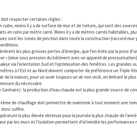
oit respecter certaines règles :
 cube, moins il y a de surface de mur et de toiture, qui sont des source
faits en ratio par mètre carré. Moins il y a de mètres carrés habitables, pl
ques sont les zones de jonction dans toute la construction (raccord mur-
perditions.
 génèrent les plus grosses pertes d’énergie, que l’on évite par la pose d’u
r » (mise sous pression du bâtiment avec un appareil de pressurisation)
 chaleur via l’orientation Sud et l’optimisation des fenêtres. Les grandes 
 fenêtres à l’Est et au Nord doivent comporter de préférence un Triple Vi
’air de la maison, pour un avoir toujours un air non vicié, en limitant le pl
la mesure du nécessaire.
Sanitaire) : la production d’eau chaude est la plus grande source de con
 système de chauffage doit permettre de maintenir à tout moment une te
 donc suffire.
empérature la plus élevée obtenue pour la journée la plus chaude de l’ann
aleur par les murs et l’isolation permettent d’atteindre les performances 