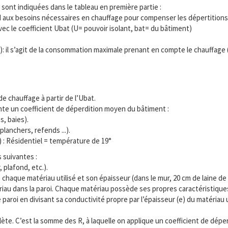
sont indiquées dans le tableau en première partie :
nd aux besoins nécessaires en chauffage pour compenser les dépertitions
vec le coefficient Ubat (U= pouvoir isolant, bat= du bâtiment)
l s’agit de la consommation maximale prenant en compte le chauffage (Ubâ
e chauffage à partir de l’Ubat.
nte un coefficient de déperdition moyen du bâtiment :
s, baies).
lanchers, refends ...).
 : Résidentiel = température de 19°
s suivantes :
 plafond, etc.).
aque matériau utilisé et son épaisseur (dans le mur, 20 cm de laine de v
riau dans la paroi. Chaque matériau possède ses propres caractéristiques
aroi en divisant sa conductivité propre par l’épaisseur (e) du matériau 
lète. C’est la somme des R, à laquelle on applique un coefficient de dépe