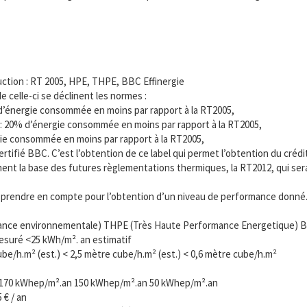
ction : RT 2005, HPE, THPE, BBC Effinergie
e celle-ci se déclinent les normes :
’énergie consommée en moins par rapport à la RT2005,
 20% d’énergie consommée en moins par rapport à la RT2005,
e consommée en moins par rapport à la RT2005,
certifié BBC. C’est l’obtention de ce label qui permet l’obtention du créd
nt la base des futures règlementations thermiques, la RT2012, qui sera l
à prendre en compte pour l’obtention d’un niveau de performance donné
ance environnementale) THPE (Très Haute Performance Energetique) BBC 
suré <25 kWh/m². an estimatif
be/h.m² (est.) < 2,5 mètre cube/h.m² (est.) < 0,6 mètre cube/h.m²
 170 kWhep/m².an 150 kWhep/m².an 50 kWhep/m².an
 € / an