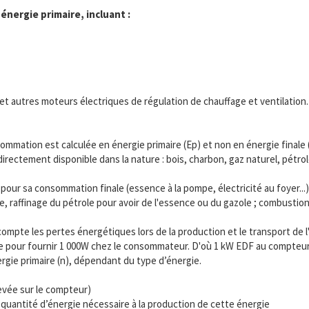
nergie primaire, incluant :
es et autres moteurs électriques de régulation de chauffage et ventilation
mmation est calculée en énergie primaire (Ep) et non en énergie finale (
 directement disponible dans la nature : bois, charbon, gaz naturel, pétr
 pour sa consommation finale (essence à la pompe, électricité au foyer...
mple, raffinage du pétrole pour avoir de l'essence ou du gazole ; combustio
mpte les pertes énergétiques lors de la production et le transport de l
rale pour fournir 1 000W chez le consommateur. D'où 1 kW EDF au compteur
ergie primaire (n), dépendant du type d’énergie.
evée sur le compteur)
quantité d’énergie nécessaire à la production de cette énergie