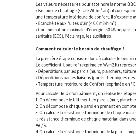
Les valeurs nécessaires pour atteindre la norme BBC 
• Besoin de chauffage (< 25 kWh/m².an) : il correspo
une température intérieure de confort. Il s’exprime a
• Étanchéité aux fuites d'air (< 0.6 m3/h.m²)
• Consommation maximale d'énergie (50 kWhep/m².an): i
sanitaire (ECS), l’éclairage, les auxiliaires
Comment calculer le besoin de chauffage ?
La première étape consiste donc à calculer le besoin d
Le coefficient Ubat-ref (exprime en W/m2.K) représe
• Déperditions par les parois (murs, planchers, toiture
• Déperditions par les liaisons (ponts thermiques des p
• Température intérieure de Confort (exprimée en °C)
Pour calculer le U d’un bâtiment, on réalise les étape
1. On décompose le bâtiment en parois (mur, plancher,
2. On décompose chaque paroi en prenant en compte ch
3. On calcule la résistance thermique de chaque maté
la résistance thermique de chaque matériau dans une p
=e / λ.
4. On calcule la résistance thermique de la paroi comp