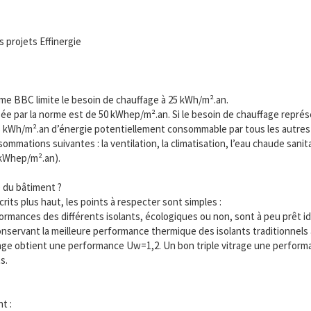
 projets Effinergie
me BBC limite le besoin de chauffage à 25 kWh/m².an.
e par la norme est de 50 kWhep/m².an. Si le besoin de chauffage représe
25 kWh/m².an d’énergie potentiellement consommable par tous les autres 
mations suivantes : la ventilation, la climatisation, l’eau chaude sanitair
 kWhep/m².an).
 du bâtiment ?
rits plus haut, les points à respecter sont simples :
rformances des différents isolants, écologiques ou non, sont à peu prêt 
conservant la meilleure performance thermique des isolants traditionnels 
itrage obtient une performance Uw=1,2. Un bon triple vitrage une perfor
s.
t :