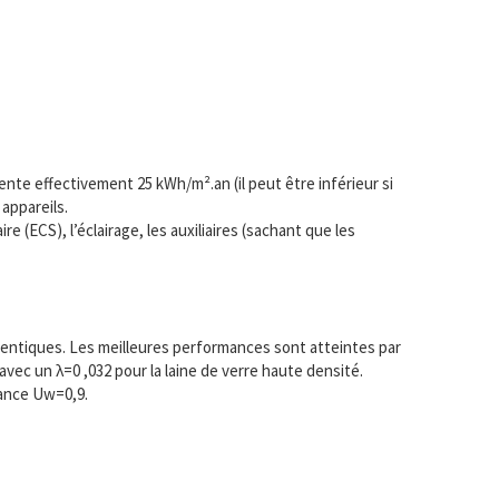
nte effectivement 25 kWh/m².an (il peut être inférieur si
appareils.
e (ECS), l’éclairage, les auxiliaires (sachant que les
identiques. Les meilleures performances sont atteintes par
avec un λ=0 ,032 pour la laine de verre haute densité.
mance Uw=0,9.