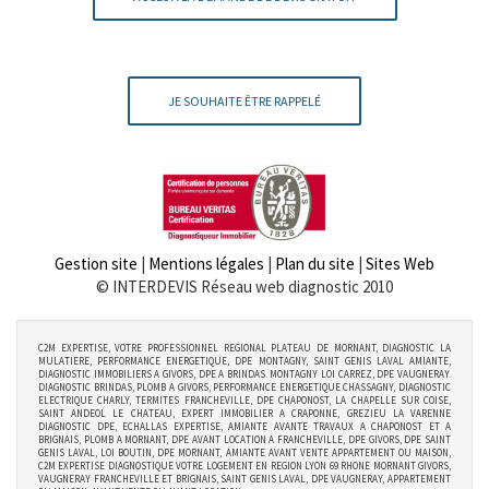
JE SOUHAITE ÊTRE RAPPELÉ
Gestion site
|
Mentions légales
|
Plan du site
|
Sites Web
© INTERDEVIS Réseau web diagnostic 2010
C2M EXPERTISE, VOTRE PROFESSIONNEL REGIONAL PLATEAU DE MORNANT, DIAGNOSTIC LA
MULATIERE, PERFORMANCE ENERGETIQUE, DPE MONTAGNY, SAINT GENIS LAVAL AMIANTE,
DIAGNOSTIC IMMOBILIERS A GIVORS, DPE A BRINDAS. MONTAGNY LOI CARREZ, DPE VAUGNERAY.
DIAGNOSTIC BRINDAS, PLOMB A GIVORS, PERFORMANCE ENERGETIQUE CHASSAGNY, DIAGNOSTIC
ELECTRIQUE CHARLY, TERMITES FRANCHEVILLE, DPE CHAPONOST, LA CHAPELLE SUR COISE,
SAINT ANDEOL LE CHATEAU, EXPERT IMMOBILIER A CRAPONNE, GREZIEU LA VARENNE
DIAGNOSTIC DPE, ECHALLAS EXPERTISE, AMIANTE AVANTE TRAVAUX A CHAPONOST ET A
BRIGNAIS, PLOMB A MORNANT, DPE AVANT LOCATION A FRANCHEVILLE, DPE GIVORS, DPE SAINT
GENIS LAVAL, LOI BOUTIN, DPE MORNANT, AMIANTE AVANT VENTE APPARTEMENT OU MAISON,
C2M EXPERTISE DIAGNOSTIQUE VOTRE LOGEMENT EN REGION LYON 69 RHONE MORNANT GIVORS,
VAUGNERAY FRANCHEVILLE ET BRIGNAIS, SAINT GENIS LAVAL, DPE VAUGNERAY, APPARTEMENT