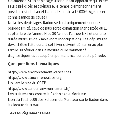
€ d'amende. Si un dépistage ultérieur fait apparaitre qu'un des
seuils pré-cités est dépassé, le temps d'emprisonnement
possible est de 1 an et l'amende monte à 15.000 €. Agissez en
connaissance de cause !
Nota : les dépistages Radon se font uniquement sur une
période limité, celle de plus forte exhalation étant fixée du 15
septembre de l'année N au 30 Avril de l'année N+1 et sur une
durée minimum de 2 mois (hors inoccupation). Les dépistages
devant être faits durant cet hiver doivent démarrer au plus
tard le 30 février dans la mesure où le bâtiment à
diagnostiquer est occupé en permanence sur cette période.
Quelques liens thématiques
http://www.environnement-cancer.net
http://www.atmo-rhonealpes.org
Lin vers le site du CSTB
http://www.cancer-environnement.fr/
Les traitements contre le Radon par le Moniteur
Lien du 19 11 2009 des Editions du Moniteur sur le Radon dans
les locaux de travail
Textes Règlementaires