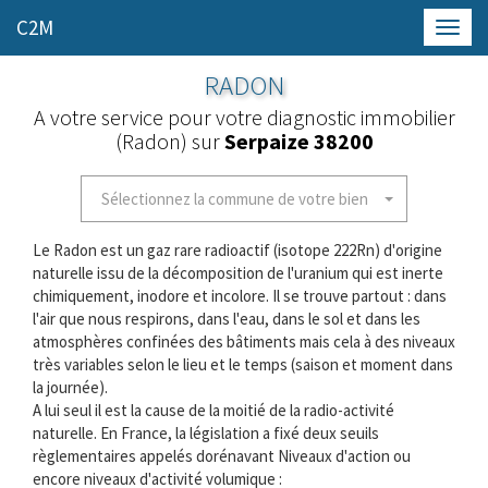
C2M
Toggl
navig
RADON
A votre service pour votre diagnostic immobilier
(Radon) sur
Serpaize 38200
Sélectionnez la commune de votre bien
Le Radon est un gaz rare radioactif (isotope 222Rn) d'origine
naturelle issu de la décomposition de l'uranium qui est inerte
chimiquement, inodore et incolore. Il se trouve partout : dans
l'air que nous respirons, dans l'eau, dans le sol et dans les
atmosphères confinées des bâtiments mais cela à des niveaux
très variables selon le lieu et le temps (saison et moment dans
la journée).
A lui seul il est la cause de la moitié de la radio-activité
naturelle. En France, la législation a fixé deux seuils
règlementaires appelés dorénavant Niveaux d'action ou
encore niveaux d'activité volumique :