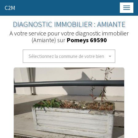
C2M
Toggl
navig
DIAGNOSTIC IMMOBILIER : AMIANTE
A votre service pour votre diagnostic immobilier
(Amiante) sur
Pomeys 69590
Sélectionnez la commune de votre bien