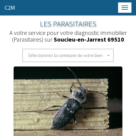
C2M
Toggl
navig
LES PARASITAIRES
A votre service pour votre diagnostic immobilier
(Parasitaires) sur
Soucieu-en-Jarrest 69510
Sélectionnez la commune de votre bien