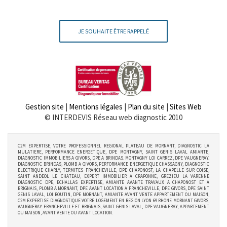
JE SOUHAITE ÊTRE RAPPELÉ
Gestion site
|
Mentions légales
|
Plan du site
|
Sites Web
© INTERDEVIS Réseau web diagnostic 2010
C2M EXPERTISE, VOTRE PROFESSIONNEL REGIONAL PLATEAU DE MORNANT, DIAGNOSTIC LA
MULATIERE, PERFORMANCE ENERGETIQUE, DPE MONTAGNY, SAINT GENIS LAVAL AMIANTE,
DIAGNOSTIC IMMOBILIERS A GIVORS, DPE A BRINDAS. MONTAGNY LOI CARREZ, DPE VAUGNERAY.
DIAGNOSTIC BRINDAS, PLOMB A GIVORS, PERFORMANCE ENERGETIQUE CHASSAGNY, DIAGNOSTIC
ELECTRIQUE CHARLY, TERMITES FRANCHEVILLE, DPE CHAPONOST, LA CHAPELLE SUR COISE,
SAINT ANDEOL LE CHATEAU, EXPERT IMMOBILIER A CRAPONNE, GREZIEU LA VARENNE
DIAGNOSTIC DPE, ECHALLAS EXPERTISE, AMIANTE AVANTE TRAVAUX A CHAPONOST ET A
BRIGNAIS, PLOMB A MORNANT, DPE AVANT LOCATION A FRANCHEVILLE, DPE GIVORS, DPE SAINT
GENIS LAVAL, LOI BOUTIN, DPE MORNANT, AMIANTE AVANT VENTE APPARTEMENT OU MAISON,
C2M EXPERTISE DIAGNOSTIQUE VOTRE LOGEMENT EN REGION LYON 69 RHONE MORNANT GIVORS,
VAUGNERAY FRANCHEVILLE ET BRIGNAIS, SAINT GENIS LAVAL, DPE VAUGNERAY, APPARTEMENT
OU MAISON, AVANT VENTE OU AVANT LOCATION.