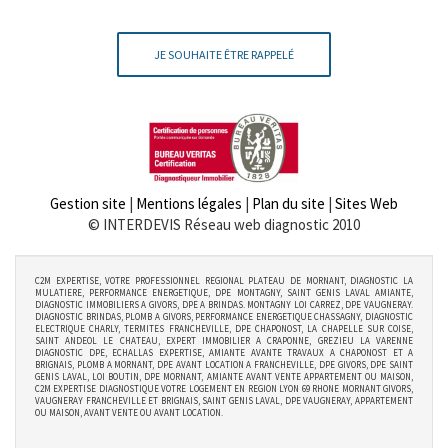
JE SOUHAITE ÊTRE RAPPELÉ
Gestion site
|
Mentions légales
|
Plan du site
|
Sites Web
© INTERDEVIS Réseau web diagnostic 2010
C2M EXPERTISE, VOTRE PROFESSIONNEL REGIONAL PLATEAU DE MORNANT, DIAGNOSTIC LA
MULATIERE, PERFORMANCE ENERGETIQUE, DPE MONTAGNY, SAINT GENIS LAVAL AMIANTE,
DIAGNOSTIC IMMOBILIERS A GIVORS, DPE A BRINDAS. MONTAGNY LOI CARREZ, DPE VAUGNERAY.
DIAGNOSTIC BRINDAS, PLOMB A GIVORS, PERFORMANCE ENERGETIQUE CHASSAGNY, DIAGNOSTIC
ELECTRIQUE CHARLY, TERMITES FRANCHEVILLE, DPE CHAPONOST, LA CHAPELLE SUR COISE,
SAINT ANDEOL LE CHATEAU, EXPERT IMMOBILIER A CRAPONNE, GREZIEU LA VARENNE
DIAGNOSTIC DPE, ECHALLAS EXPERTISE, AMIANTE AVANTE TRAVAUX A CHAPONOST ET A
BRIGNAIS, PLOMB A MORNANT, DPE AVANT LOCATION A FRANCHEVILLE, DPE GIVORS, DPE SAINT
GENIS LAVAL, LOI BOUTIN, DPE MORNANT, AMIANTE AVANT VENTE APPARTEMENT OU MAISON,
C2M EXPERTISE DIAGNOSTIQUE VOTRE LOGEMENT EN REGION LYON 69 RHONE MORNANT GIVORS,
VAUGNERAY FRANCHEVILLE ET BRIGNAIS, SAINT GENIS LAVAL, DPE VAUGNERAY, APPARTEMENT
OU MAISON, AVANT VENTE OU AVANT LOCATION.