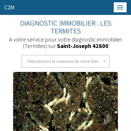
C2M
Toggl
navig
DIAGNOSTIC IMMOBILIER : LES
TERMITES
A votre service pour votre diagnostic immobilier
(Termites) sur
Saint-Joseph 42800
Sélectionnez la commune de votre bien