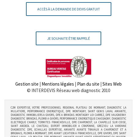
ACCÈS À LA DEMANDE DE DEVIS GRATUIT
JE SOUHAITE ÊTRE RAPPELÉ
Gestion site
|
Mentions légales
|
Plan du site
|
Sites Web
© INTERDEVIS Réseau web diagnostic 2010
C2M EXPERTISE, VOTRE PROFESSIONNEL REGIONAL PLATEAU DE MORNANT, DIAGNOSTIC LA
MULATIERE, PERFORMANCE ENERGETIQUE, DPE MONTAGNY, SAINT GENIS LAVAL AMIANTE,
DIAGNOSTIC IMMOBILIERS A GIVORS, DPE A BRINDAS. MONTAGNY LOI CARREZ, DPE VAUGNERAY.
DIAGNOSTIC BRINDAS, PLOMB A GIVORS, PERFORMANCE ENERGETIQUE CHASSAGNY, DIAGNOSTIC
ELECTRIQUE CHARLY, TERMITES FRANCHEVILLE, DPE CHAPONOST, LA CHAPELLE SUR COISE,
SAINT ANDEOL LE CHATEAU, EXPERT IMMOBILIER A CRAPONNE, GREZIEU LA VARENNE
DIAGNOSTIC DPE, ECHALLAS EXPERTISE, AMIANTE AVANTE TRAVAUX A CHAPONOST ET A
BRIGNAIS, PLOMB A MORNANT, DPE AVANT LOCATION A FRANCHEVILLE, DPE GIVORS, DPE SAINT
GENIS LAVAL, LOI BOUTIN, DPE MORNANT, AMIANTE AVANT VENTE APPARTEMENT OU MAISON,