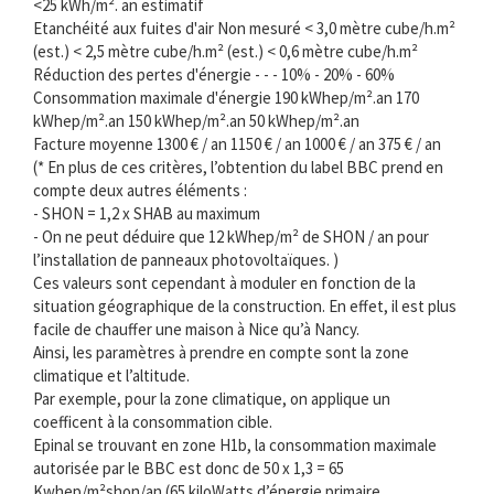
<25 kWh/m². an estimatif
Etanchéité aux fuites d'air Non mesuré < 3,0 mètre cube/h.m²
(est.) < 2,5 mètre cube/h.m² (est.) < 0,6 mètre cube/h.m²
Réduction des pertes d'énergie - - - 10% - 20% - 60%
Consommation maximale d'énergie 190 kWhep/m².an 170
kWhep/m².an 150 kWhep/m².an 50 kWhep/m².an
Facture moyenne 1300 € / an 1150 € / an 1000 € / an 375 € / an
(* En plus de ces critères, l’obtention du label BBC prend en
compte deux autres éléments :
- SHON = 1,2 x SHAB au maximum
- On ne peut déduire que 12 kWhep/m² de SHON / an pour
l’installation de panneaux photovoltaïques. )
Ces valeurs sont cependant à moduler en fonction de la
situation géographique de la construction. En effet, il est plus
facile de chauffer une maison à Nice qu’à Nancy.
Ainsi, les paramètres à prendre en compte sont la zone
climatique et l’altitude.
Par exemple, pour la zone climatique, on applique un
coefficent à la consommation cible.
Epinal se trouvant en zone H1b, la consommation maximale
autorisée par le BBC est donc de 50 x 1,3 = 65
Kwhep/m²shon/an (65 kiloWatts d’énergie primaire