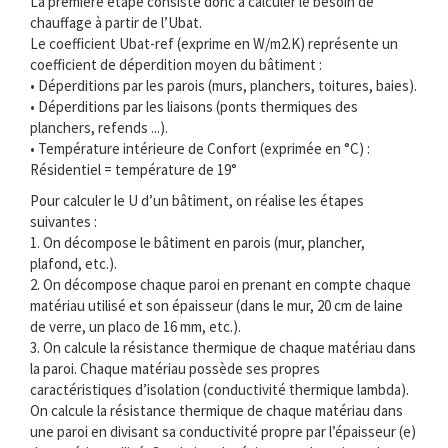
La première étape consiste donc à calculer le besoin de
chauffage à partir de l’Ubat.
Le coefficient Ubat-ref (exprime en W/m2.K) représente un
coefficient de déperdition moyen du bâtiment :
• Déperditions par les parois (murs, planchers, toitures, baies).
• Déperditions par les liaisons (ponts thermiques des
planchers, refends ...).
• Température intérieure de Confort (exprimée en °C) :
Résidentiel = température de 19°
Pour calculer le U d’un bâtiment, on réalise les étapes
suivantes :
1. On décompose le bâtiment en parois (mur, plancher,
plafond, etc.).
2. On décompose chaque paroi en prenant en compte chaque
matériau utilisé et son épaisseur (dans le mur, 20 cm de laine
de verre, un placo de 16 mm, etc.).
3. On calcule la résistance thermique de chaque matériau dans
la paroi. Chaque matériau possède ses propres
caractéristiques d’isolation (conductivité thermique lambda).
On calcule la résistance thermique de chaque matériau dans
une paroi en divisant sa conductivité propre par l’épaisseur (e)