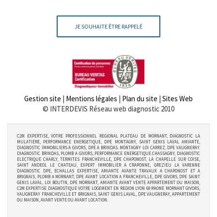
JE SOUHAITE ÊTRE RAPPELÉ
Gestion site
|
Mentions légales
|
Plan du site
|
Sites Web
© INTERDEVIS Réseau web diagnostic 2010
C2M EXPERTISE, VOTRE PROFESSIONNEL REGIONAL PLATEAU DE MORNANT, DIAGNOSTIC LA
MULATIERE, PERFORMANCE ENERGETIQUE, DPE MONTAGNY, SAINT GENIS LAVAL AMIANTE,
DIAGNOSTIC IMMOBILIERS A GIVORS, DPE A BRINDAS. MONTAGNY LOI CARREZ, DPE VAUGNERAY.
DIAGNOSTIC BRINDAS, PLOMB A GIVORS, PERFORMANCE ENERGETIQUE CHASSAGNY, DIAGNOSTIC
ELECTRIQUE CHARLY, TERMITES FRANCHEVILLE, DPE CHAPONOST, LA CHAPELLE SUR COISE,
SAINT ANDEOL LE CHATEAU, EXPERT IMMOBILIER A CRAPONNE, GREZIEU LA VARENNE
DIAGNOSTIC DPE, ECHALLAS EXPERTISE, AMIANTE AVANTE TRAVAUX A CHAPONOST ET A
BRIGNAIS, PLOMB A MORNANT, DPE AVANT LOCATION A FRANCHEVILLE, DPE GIVORS, DPE SAINT
GENIS LAVAL, LOI BOUTIN, DPE MORNANT, AMIANTE AVANT VENTE APPARTEMENT OU MAISON,
C2M EXPERTISE DIAGNOSTIQUE VOTRE LOGEMENT EN REGION LYON 69 RHONE MORNANT GIVORS,
VAUGNERAY FRANCHEVILLE ET BRIGNAIS, SAINT GENIS LAVAL, DPE VAUGNERAY, APPARTEMENT
OU MAISON, AVANT VENTE OU AVANT LOCATION.