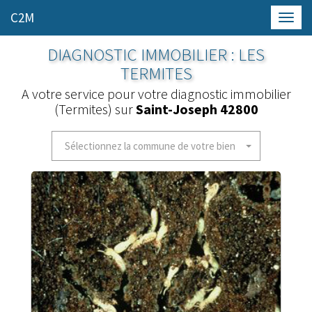
C2M
Toggl
navig
DIAGNOSTIC IMMOBILIER : LES
TERMITES
A votre service pour votre diagnostic immobilier
(Termites) sur
Saint-Joseph 42800
Sélectionnez la commune de votre bien