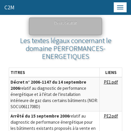
C2M
Toggl
navig
Devis Gratuit
Les textes légaux concernant le
domaine PERFORMANCES-
ENERGETIQUES
TITRES
LIENS
Décret n° 2006-1147 du 14 septembre
PE1.pdf
2006
relatif au diagnostic de performance
énergétique et à l’état de l’installation
intérieure de gaz dans certains bâtiments (NOR:
SOCU0611708D)
Arrêté du 15 septembre 2006
relatif au
PE2.pdf
diagnostic de performance énergétique pour
les bâtiments existants proposés à la vente en