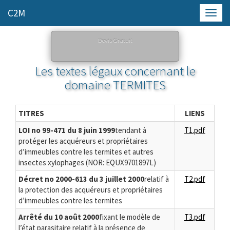
C2M
Toggl
navig
Devis Gratuit
Les textes légaux concernant le
domaine TERMITES
TITRES
LIENS
LOI no 99-471 du 8 juin 1999
tendant à
T1.pdf
protéger les acquéreurs et propriétaires
d’immeubles contre les termites et autres
insectes xylophages (NOR: EQUX9701897L)
Décret no 2000-613 du 3 juillet 2000
relatif à
T2.pdf
la protection des acquéreurs et propriétaires
d’immeubles contre les termites
Arrêté du 10 août 2000
fixant le modèle de
T3.pdf
l’état parasitaire relatif à la présence de