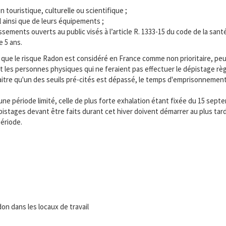
n touristique, culturelle ou scientifique ;
 ainsi que de leurs équipements ;
sements ouverts au public visés à l’article R. 1333-15 du code de la sant
e 5 ans.
 que le risque Radon est considéré en France comme non prioritaire, p
 les personnes physiques qui ne feraient pas effectuer le dépistage rè
raitre qu'un des seuils pré-cités est dépassé, le temps d'emprisonnement
e période limité, celle de plus forte exhalation étant fixée du 15 septe
stages devant être faits durant cet hiver doivent démarrer au plus tard 
ériode.
on dans les locaux de travail