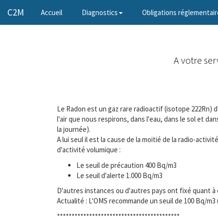
C2M
(current)
Accueil
Diagnostics
Obligations réglementair
A votre ser
Le Radon est un gaz rare radioactif (isotope 222Rn) d'
l'air que nous respirons, dans l'eau, dans le sol et 
la journée).
A lui seul il est la cause de la moitié de la radio-act
d'activité volumique :
Le seuil de précaution 400 Bq/m3
Le seuil d'alerte 1.000 Bq/m3
D'autres instances ou d'autres pays ont fixé quant à 
Actualité : L'OMS recommande un seuil de 100 Bq/m3 
******************************************