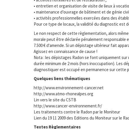
• entretien et organisation de visite de lieux à vocatio
• maintenance d’ouvrage de bâtiment et de génie civil
• activités professionnelles exercées dans des établis
Pour ce type de locaux, la validité du diagnostic est d
Le non respect de cette règlementation, alors même
morale peut être déclarée pénalement responsable et
7.500 € d'amende. Si un dépistage ultérieur fait appa
Agissez en connaissance de cause !
Nota : les dépistages Radon se font uniquement sur un
durée minimum de 2 mois (hors inoccupation). Les dépi
diagnostiquer est occupé en permanence sur cette p
Quelques liens thématiques
http://www.environnement-cancer.net
http://www.atmo-rhonealpes.org
Lin vers le site du CSTB
http://www.cancer-environnement.fr/
Les traitements contre le Radon par le Moniteur
Lien du 19 11 2009 des Editions du Moniteur sur le Rad
Textes Règlementaires