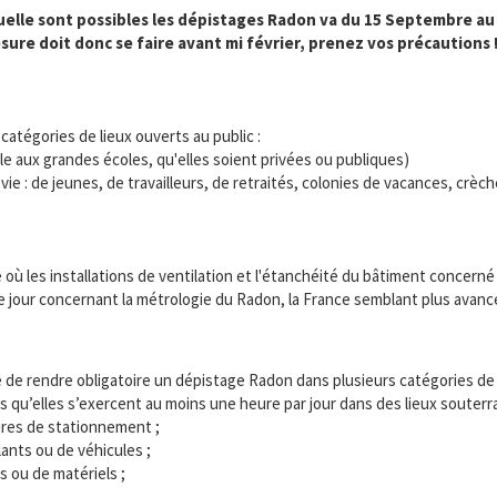
elle sont possibles les dépistages Radon va du 15 Septembre au 
esure doit donc se faire avant mi février, prenez vos précautions 
atégories de lieux ouverts au public :
e aux grandes écoles, qu'elles soient privées ou publiques)
vie : de jeunes, de travailleurs, de retraités, colonies de vacances, crèc
e où les installations de ventilation et l'étanchéité du bâtiment concern
à ce jour concernant la métrologie du Radon, la France semblant plus av
 de rendre obligatoire un dépistage Radon dans plusieurs catégories de 
s qu’elles s’exercent au moins une heure par jour dans des lieux souterra
aires de stationnement ;
lants ou de véhicules ;
 ou de matériels ;