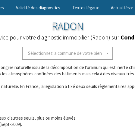
es
Validité des diagnostics
Textes légaux
Actualités
RADON
vice pour votre diagnostic immobilier (Radon) sur
Cond
Sélectionnez la commune de votre bien
origine naturelle issu de la décomposition de l'uranium qui est inerte ch
dans les atmosphères confinées des bâtiments mais cela à des niveaux très
ivité naturelle. En France, la législation a fixé deux seuils règlementaire
eux d'autres seuils, plus ou moins élevés.
(Sept-2009).