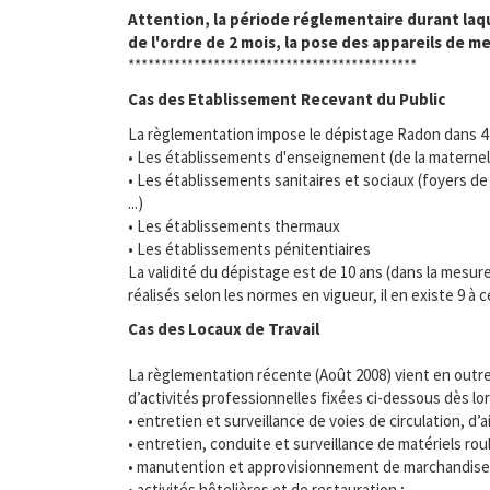
Attention, la période réglementaire durant laqu
de l'ordre de 2 mois, la pose des appareils de m
********************************************
Cas des Etablissement Recevant du Public
La règlementation impose le dépistage Radon dans 4 c
• Les établissements d'enseignement (de la maternell
• Les établissements sanitaires et sociaux (foyers de 
...)
• Les établissements thermaux
• Les établissements pénitentiaires
La validité du dépistage est de 10 ans (dans la mesur
réalisés selon les normes en vigueur, il en existe 9 
Cas des Locaux de Travail
La règlementation récente (Août 2008) vient en outre
d’activités professionnelles fixées ci-dessous dès lor
• entretien et surveillance de voies de circulation, d’
• entretien, conduite et surveillance de matériels rou
• manutention et approvisionnement de marchandises
• activités hôtelières et de restauration ;