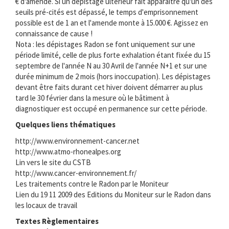
€ d'amende. Si un dépistage ultérieur fait apparaitre qu'un des
seuils pré-cités est dépassé, le temps d'emprisonnement
possible est de 1 an et l'amende monte à 15.000 €. Agissez en
connaissance de cause !
Nota : les dépistages Radon se font uniquement sur une
période limité, celle de plus forte exhalation étant fixée du 15
septembre de l'année N au 30 Avril de l'année N+1 et sur une
durée minimum de 2 mois (hors inoccupation). Les dépistages
devant être faits durant cet hiver doivent démarrer au plus
tard le 30 février dans la mesure où le bâtiment à
diagnostiquer est occupé en permanence sur cette période.
Quelques liens thématiques
http://www.environnement-cancer.net
http://www.atmo-rhonealpes.org
Lin vers le site du CSTB
http://www.cancer-environnement.fr/
Les traitements contre le Radon par le Moniteur
Lien du 19 11 2009 des Editions du Moniteur sur le Radon dans
les locaux de travail
Textes Règlementaires