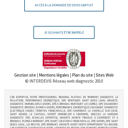
ACCÈS À LA DEMANDE DE DEVIS GRATUIT
JE SOUHAITE ÊTRE RAPPELÉ
Gestion site
|
Mentions légales
|
Plan du site
|
Sites Web
© INTERDEVIS Réseau web diagnostic 2010
C2M EXPERTISE, VOTRE PROFESSIONNEL REGIONAL PLATEAU DE MORNANT, DIAGNOSTIC LA
MULATIERE, PERFORMANCE ENERGETIQUE, DPE MONTAGNY, SAINT GENIS LAVAL AMIANTE,
DIAGNOSTIC IMMOBILIERS A GIVORS, DPE A BRINDAS. MONTAGNY LOI CARREZ, DPE VAUGNERAY.
DIAGNOSTIC BRINDAS, PLOMB A GIVORS, PERFORMANCE ENERGETIQUE CHASSAGNY, DIAGNOSTIC
ELECTRIQUE CHARLY, TERMITES FRANCHEVILLE, DPE CHAPONOST, LA CHAPELLE SUR COISE,
SAINT ANDEOL LE CHATEAU, EXPERT IMMOBILIER A CRAPONNE, GREZIEU LA VARENNE
DIAGNOSTIC DPE, ECHALLAS EXPERTISE, AMIANTE AVANTE TRAVAUX A CHAPONOST ET A
BRIGNAIS, PLOMB A MORNANT, DPE AVANT LOCATION A FRANCHEVILLE, DPE GIVORS, DPE SAINT
GENIS LAVAL, LOI BOUTIN, DPE MORNANT, AMIANTE AVANT VENTE APPARTEMENT OU MAISON,
C2M EXPERTISE DIAGNOSTIQUE VOTRE LOGEMENT EN REGION LYON 69 RHONE MORNANT GIVORS,