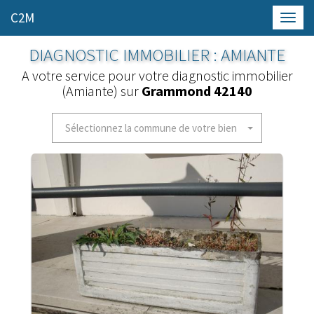
C2M
Toggl
navig
DIAGNOSTIC IMMOBILIER : AMIANTE
A votre service pour votre diagnostic immobilier
(Amiante) sur
Grammond 42140
Sélectionnez la commune de votre bien