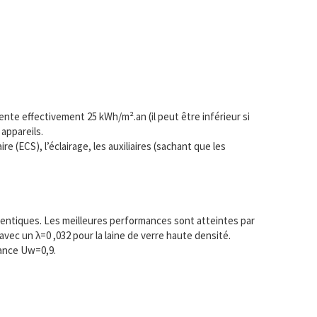
nte effectivement 25 kWh/m².an (il peut être inférieur si
appareils.
e (ECS), l’éclairage, les auxiliaires (sachant que les
identiques. Les meilleures performances sont atteintes par
avec un λ=0 ,032 pour la laine de verre haute densité.
mance Uw=0,9.