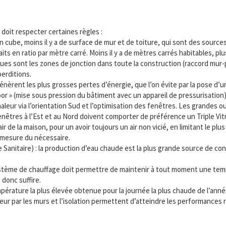
oit respecter certaines règles :
 cube, moins il y a de surface de mur et de toiture, qui sont des source
faits en ratio par mètre carré. Moins il y a de mètres carrés habitables, pl
ques sont les zones de jonction dans toute la construction (raccord mur-
perditions.
 génèrent les plus grosses pertes d’énergie, que l’on évite par la pose d’u
r » (mise sous pression du bâtiment avec un appareil de pressurisation)
 chaleur via l’orientation Sud et l’optimisation des fenêtres. Les grandes 
 fenêtres à l’Est et au Nord doivent comporter de préférence un Triple Vi
’air de la maison, pour un avoir toujours un air non vicié, en limitant le pl
la mesure du nécessaire.
Sanitaire) : la production d’eau chaude est la plus grande source de con
 système de chauffage doit permettre de maintenir à tout moment une te
 donc suffire.
empérature la plus élevée obtenue pour la journée la plus chaude de l’ann
aleur par les murs et l’isolation permettent d’atteindre les performances 