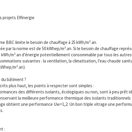
 projets Effinergie
me BBC limite le besoin de chauffage à 25 kWh/m².an.
e par la norme est de 50 kWhep/m².an. Si le besoin de chauffage représe
25 kWh/m².an d’énergie potentiellement consommable par tous les autres 
mations suivantes : la ventilation, la climatisation, l’eau chaude sanitair
 kWhep/m².an).
 du bâtiment ?
rits plus haut, les points à respecter sont simples :
rformances des différents isolants, écologiques ou non, sont à peu prêt 
conservant la meilleure performance thermique des isolants traditionnels 
itrage obtient une performance Uw=1,2. Un bon triple vitrage une perfor
s.
t :