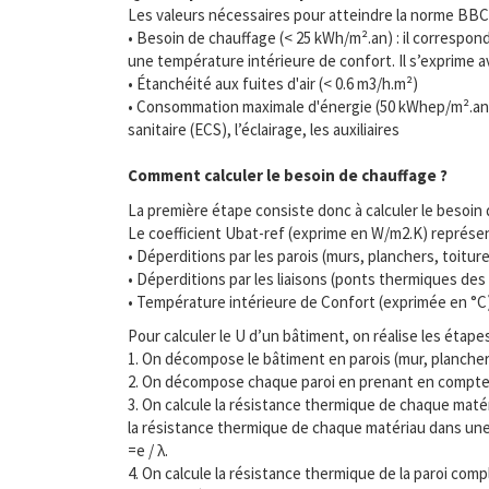
Les valeurs nécessaires pour atteindre la norme BBC 
• Besoin de chauffage (< 25 kWh/m².an) : il correspo
une température intérieure de confort. Il s’exprime a
• Étanchéité aux fuites d'air (< 0.6 m3/h.m²)
• Consommation maximale d'énergie (50 kWhep/m².an): i
sanitaire (ECS), l’éclairage, les auxiliaires
Comment calculer le besoin de chauffage ?
La première étape consiste donc à calculer le besoin d
Le coefficient Ubat-ref (exprime en W/m2.K) représe
• Déperditions par les parois (murs, planchers, toiture
• Déperditions par les liaisons (ponts thermiques des p
• Température intérieure de Confort (exprimée en °C)
Pour calculer le U d’un bâtiment, on réalise les étape
1. On décompose le bâtiment en parois (mur, plancher,
2. On décompose chaque paroi en prenant en compte ch
3. On calcule la résistance thermique de chaque maté
la résistance thermique de chaque matériau dans une p
=e / λ.
4. On calcule la résistance thermique de la paroi comp