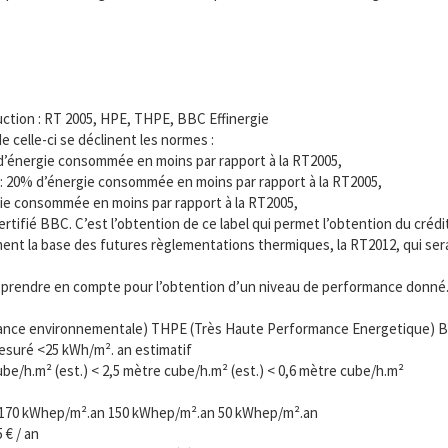
ction : RT 2005, HPE, THPE, BBC Effinergie
e celle-ci se déclinent les normes :
’énergie consommée en moins par rapport à la RT2005,
 20% d’énergie consommée en moins par rapport à la RT2005,
e consommée en moins par rapport à la RT2005,
certifié BBC. C’est l’obtention de ce label qui permet l’obtention du créd
nt la base des futures règlementations thermiques, la RT2012, qui sera l
à prendre en compte pour l’obtention d’un niveau de performance donné
ance environnementale) THPE (Très Haute Performance Energetique) BBC 
suré <25 kWh/m². an estimatif
be/h.m² (est.) < 2,5 mètre cube/h.m² (est.) < 0,6 mètre cube/h.m²
 170 kWhep/m².an 150 kWhep/m².an 50 kWhep/m².an
 € / an