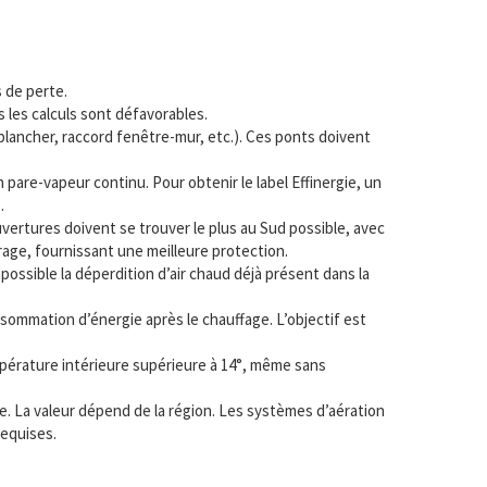
s de perte.
us les calculs sont défavorables.
plancher, raccord fenêtre-mur, etc.). Ces ponts doivent
n pare-vapeur continu. Pour obtenir le label Effinergie, un
.
ouvertures doivent se trouver le plus au Sud possible, avec
trage, fournissant une meilleure protection.
us possible la déperdition d’air chaud déjà présent dans la
sommation d’énergie après le chauffage. L’objectif est
mpérature intérieure supérieure à 14°, même sans
ée. La valeur dépend de la région. Les systèmes d’aération
requises.