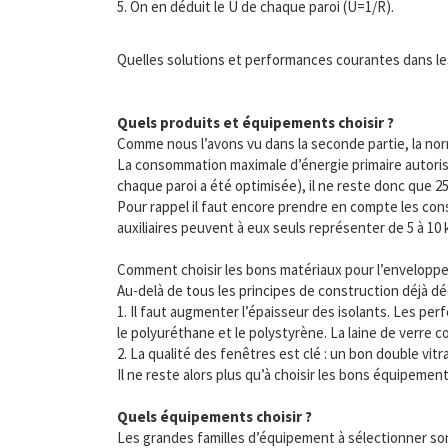
5. On en déduit le U de chaque paroi (U=1/R).
Quelles solutions et performances courantes dans les
Quels produits et équipements choisir ?
Comme nous l’avons vu dans la seconde partie, la nor
La consommation maximale d’énergie primaire autorisé
chaque paroi a été optimisée), il ne reste donc que 
Pour rappel il faut encore prendre en compte les consom
auxiliaires peuvent à eux seuls représenter de 5 à 10
Comment choisir les bons matériaux pour l’enveloppe
Au-delà de tous les principes de construction déjà déc
1. Il faut augmenter l’épaisseur des isolants. Les pe
le polyuréthane et le polystyrène. La laine de verre 
2. La qualité des fenêtres est clé : un bon double v
Il ne reste alors plus qu’à choisir les bons équipement
Quels équipements choisir ?
Les grandes familles d’équipement à sélectionner son