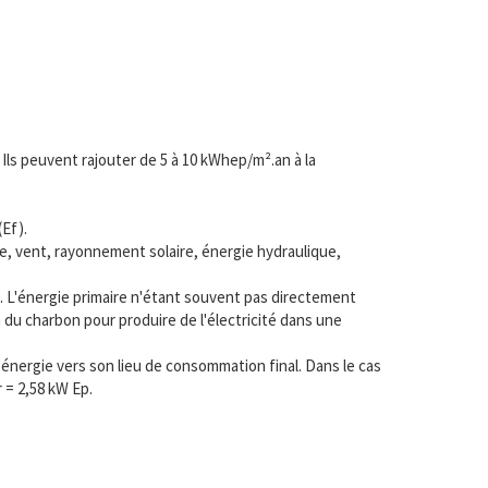
. Ils peuvent rajouter de 5 à 10 kWhep/m².an à la
Ef).
ole, vent, rayonnement solaire, énergie hydraulique,
). L'énergie primaire n'étant souvent pas directement
n du charbon pour produire de l'électricité dans une
'énergie vers son lieu de consommation final. Dans le cas
 = 2,58 kW Ep.