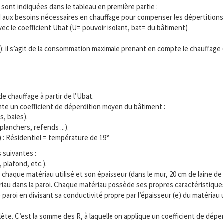
sont indiquées dans le tableau en première partie :
nd aux besoins nécessaires en chauffage pour compenser les dépertitions
vec le coefficient Ubat (U= pouvoir isolant, bat= du bâtiment)
l s’agit de la consommation maximale prenant en compte le chauffage (Ubâ
e chauffage à partir de l’Ubat.
nte un coefficient de déperdition moyen du bâtiment :
s, baies).
lanchers, refends ...).
 : Résidentiel = température de 19°
s suivantes :
 plafond, etc.).
aque matériau utilisé et son épaisseur (dans le mur, 20 cm de laine de v
riau dans la paroi. Chaque matériau possède ses propres caractéristiques
aroi en divisant sa conductivité propre par l’épaisseur (e) du matériau 
lète. C’est la somme des R, à laquelle on applique un coefficient de dépe