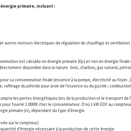
nergie primaire, incluant :
es et autres moteurs électriques de régulation de chauffage et ventilation
mmation est calculée en énergie primaire (Ep) et non en énergie finale (
 directement disponible dans la nature : bois, charbon, gaz naturel, pétr
 pour sa consommation finale (essence à la pompe, électricité au foyer...
mple, raffinage du pétrole pour avoir de l'essence ou du gazole ; combustio
mpte les pertes énergétiques lors de la production et le transport de l
rale pour fournir 1 000W chez le consommateur. D'où 1 kW EDF au compteur
ergie primaire (n), dépendant du type d’énergie.
evée sur le compteur)
quantité d’énergie nécessaire à la production de cette énergie