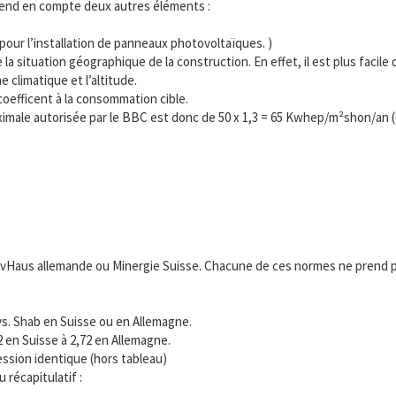
 prend en compte deux autres éléments :
our l’installation de panneaux photovoltaïques. )
a situation géographique de la construction. En effet, il est plus facile
 climatique et l’altitude.
coefficent à la consommation cible.
imale autorisée par le BBC est donc de 50 x 1,3 = 65 Kwhep/m²shon/an 
ivHaus allemande ou Minergie Suisse. Chacune de ces normes ne prend 
vs. Shab en Suisse ou en Allemagne.
 2 en Suisse à 2,72 en Allemagne.
ression identique (hors tableau)
 récapitulatif :