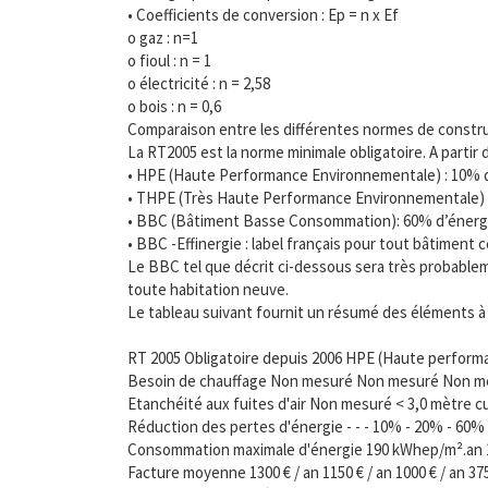
• Coefficients de conversion : Ep = n x Ef
o gaz : n=1
o fioul : n = 1
o électricité : n = 2,58
o bois : n = 0,6
Comparaison entre les différentes normes de constru
La RT2005 est la norme minimale obligatoire. A partir d
• HPE (Haute Performance Environnementale) : 10% d
• THPE (Très Haute Performance Environnementale) :
• BBC (Bâtiment Basse Consommation): 60% d’énergi
• BBC -Effinergie : label français pour tout bâtiment 
Le BBC tel que décrit ci-dessous sera très probableme
toute habitation neuve.
Le tableau suivant fournit un résumé des éléments 
RT 2005 Obligatoire depuis 2006 HPE (Haute perform
Besoin de chauffage Non mesuré Non mesuré Non me
Etanchéité aux fuites d'air Non mesuré < 3,0 mètre cu
Réduction des pertes d'énergie - - - 10% - 20% - 60%
Consommation maximale d'énergie 190 kWhep/m².an
Facture moyenne 1300 € / an 1150 € / an 1000 € / an 375