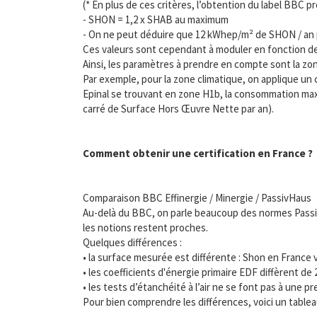
(* En plus de ces critères, l’obtention du label BBC
- SHON = 1,2 x SHAB au maximum
- On ne peut déduire que 12 kWhep/m² de SHON / an p
Ces valeurs sont cependant à moduler en fonction de l
Ainsi, les paramètres à prendre en compte sont la zone
Par exemple, pour la zone climatique, on applique un 
Epinal se trouvant en zone H1b, la consommation max
carré de Surface Hors Œuvre Nette par an).
Comment obtenir une certification en France ?
Comparaison BBC Effinergie / Minergie / PassivHaus
Au-delà du BBC, on parle beaucoup des normes Pass
les notions restent proches.
Quelques différences :
• la surface mesurée est différente : Shon en France 
• les coefficients d'énergie primaire EDF diffèrent de
• les tests d’étanchéité à l’air ne se font pas à une p
Pour bien comprendre les différences, voici un tableau