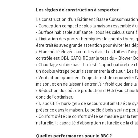
Les règles de construction à respecter
La construction d’un Bâtiment Basse Consommation d
• Conception compacte : plus la maison ressemble à un
• Surface habitable suffisante : tous les calculs sont 
• Limitation des ponts thermiques : les ponts thermi
être traités avec grande attention pour éviter les dé
• Étanchéité élevée aux fuites d’air : Les fuites d’air
contrôle est OBLIGATOIRE par le test du « Blower Doo
• Chauffage solaire passif : c’est l’apport naturel de
un double vitrage pour laisser entrer la chaleur. Les
• Ventilation optimisée : l’objectif est de renouveler l
maison, et en ne laissant entrer l’air froid que dans 
• Réduction du coût de production d'ECS (Eau Chaude 
donc de l’optimiser.
• Dispositif « hors-gel » de secours automatisé : le
présence dans la maison. Le poêle à bois seul ne peut
• Confort d’été : le confort d’été se mesure par la t
naturelle, la capacité d’absorption naturelle de la ch
Quelles performances pour le BBC ?